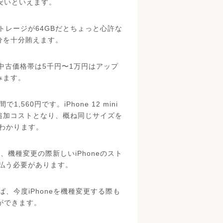
安いといえます。
レージが64GBだとちょっと心許な
足分を十分賄えます。
、中古価格帯は5千円〜1万円はアップ
みます。
,560円です。iPhone 12 mini
円の追加コストとなり、概ね同じサイズを
がわかります。
、機種変更の際新しいiPhoneのスト
払う必要があります。
ば、今度iPhoneを機種変更する際も
とができます。