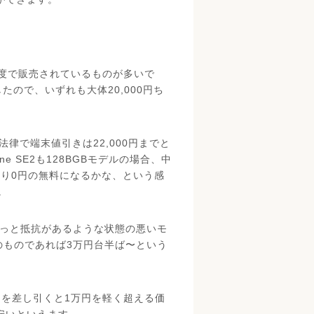
00円程度で販売されているものが多いで
いましたので、いずれも大体20,000円ち
律で端末値引きは22,000円までと
ne SE2も128BGBモデルの場合、中
なり0円の無料になるかな、という感
。
にはちょっと抵抗があるような状態の悪いモ
のものであれば3万円台半ば〜という
2千円を差し引くと1万円を軽く超える価