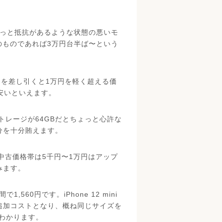
にはちょっと抵抗があるような状態の悪いモ
のものであれば3万円台半ば〜という
2千円を差し引くと1万円を軽く超える価
安いといえます。
レージが64GBだとちょっと心許な
足分を十分賄えます。
、中古価格帯は5千円〜1万円はアップ
みます。
,560円です。iPhone 12 mini
円の追加コストとなり、概ね同じサイズを
がわかります。