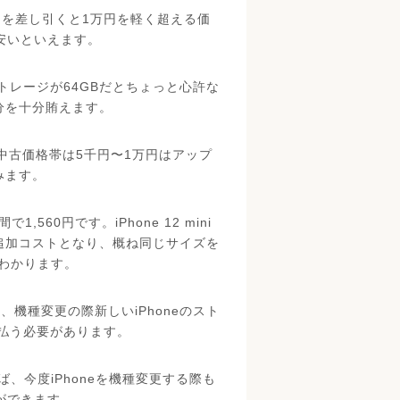
2千円を差し引くと1万円を軽く超える価
安いといえます。
レージが64GBだとちょっと心許な
足分を十分賄えます。
、中古価格帯は5千円〜1万円はアップ
みます。
,560円です。iPhone 12 mini
円の追加コストとなり、概ね同じサイズを
がわかります。
、機種変更の際新しいiPhoneのスト
払う必要があります。
ば、今度iPhoneを機種変更する際も
とができます。