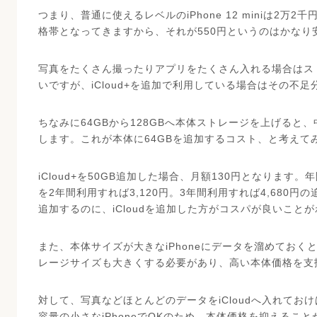
つまり、普通に使えるレベルのiPhone 12 miniは2万
格帯となってきますから、それが550円というのはかなり
写真をたくさん撮ったりアプリをたくさん入れる場合はスト
いですが、iCloud+を追加で利用している場合はその不
ちなみに64GBから128GBへ本体ストレージを上げると
します。これが本体に64GBを追加するコスト、と考えて
iCloud+を50GB追加した場合、月額130円となります。年間で1
を2年間利用すれば3,120円。3年間利用すれば4,680
追加するのに、iCloudを追加した方がコスパが良いこと
また、本体サイズが大きなiPhoneにデータを溜めておくと
レージサイズも大きくする必要があり、高い本体価格を支
対して、写真などほとんどのデータをiCloudへ入れておけ
容量の小さなiPhoneでOKのため、本体価格を抑えるこ