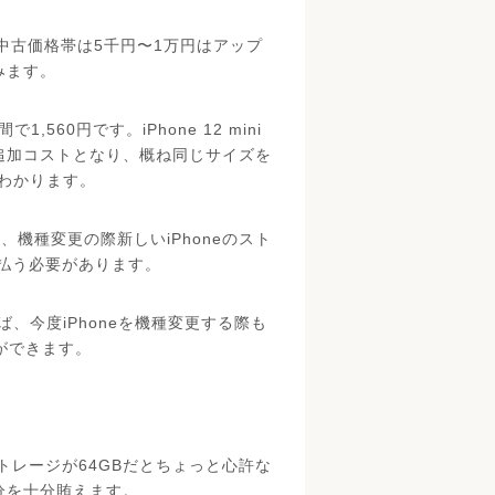
、中古価格帯は5千円〜1万円はアップ
みます。
,560円です。iPhone 12 mini
円の追加コストとなり、概ね同じサイズを
がわかります。
、機種変更の際新しいiPhoneのスト
払う必要があります。
ば、今度iPhoneを機種変更する際も
とができます。
レージが64GBだとちょっと心許な
足分を十分賄えます。