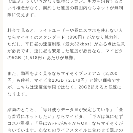
で選ぶ」っていうかなり独特なプラン。ギガを消費すると
いう概念がなく、契約した速度の範囲内ならネットが無制
限に使えます。
料金で見ると、ライトユーザーや昼にスマホを使わない人
ならマイそくのスタンダード（990円）がかなり魅力的。
ただし、平日昼の速度制限（最大32kbps）がある点は注意
が必要です。逆に昼も安定した速度が必要なら、マイピタ
の5GB（1,518円）あたりが無難。
また、動画をよく見るならマイそくプレミアム（2,200
円）も候補。マイピタ20GB（2,178円）と近い価格です
が、こちらは速度無制限ではなく、20GB超えると低速に
なります。
結局のところ、「毎月使うデータ量が安定している」「昼
も普通にネットしたい」ならマイピタ、「ギガは気にせず
コスパ重視」「昼はWi-FiがあるからOK」ならマイそくが
向いています。あなたのライフスタイルに合わせて選ぶの