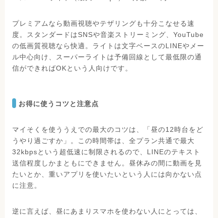
プレミアムなら動画視聴やテザリングも十分こなせる速
度。スタンダードはSNSや音楽ストリーミング、YouTube
の低画質視聴なら快適。ライトは文字ベースのLINEやメー
ル中心向け、スーパーライトは予備回線として最低限の通
信ができればOKという人向けです。
お得に使うコツと注意点
マイそくを使ううえでの最大のコツは、「昼の12時台をど
うやり過ごすか」。この時間帯は、全プラン共通で最大
32kbpsという超低速に制限されるので、LINEのテキスト
送信程度しかまともにできません。昼休みの間に動画を見
たいとか、重いアプリを使いたいという人には向かない点
に注意。
逆に言えば、昼にあまりスマホを使わない人にとっては、