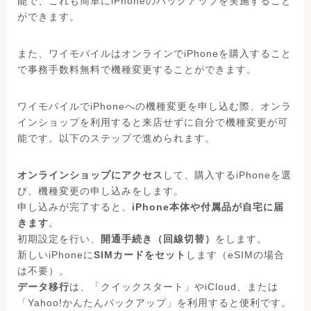
能で、これも簡単にiPhoneのバックアップを実施すること
ができます。
また、ワイモバイルはオンラインでiPhoneを購入すること
で事務手数料無料で機種変更することができます。
ワイモバイルでiPhoneへの機種変更を申し込む際、オンラ
インショップを利用すると来店せずに自分で機種変更が可
能です。以下のステップで進められます。
オンラインショップにアクセス
して、購入するiPhoneを選
び、機種変更の申し込みをします。
申し込みが完了すると、
iPhone本体や付属品が自宅に届
きます
。
初期設定を行い、
開通手続き（回線切替）
をします。
新しいiPhoneに
SIMカードをセット
します（eSIMの場合
は不要）。
データ移行
は、「クイックスタート」やiCloud、または
「Yahoo!かんたんバックアップ」を利用すると便利です。