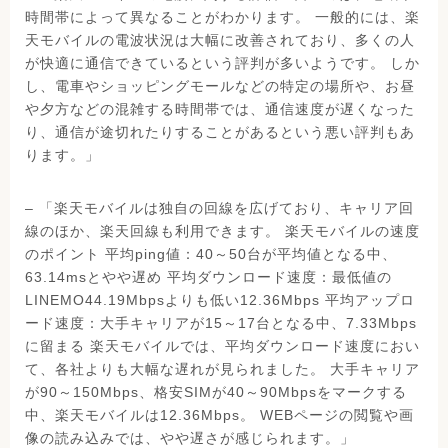
時間帯によって異なることがわかります。 一般的には、楽
天モバイルの電波状況は大幅に改善されており、多くの人
が快適に通信できているという評判が多いようです。 しか
し、電車やショッピングモールなどの特定の場所や、お昼
や夕方などの混雑する時間帯では、通信速度が遅くなった
り、通信が途切れたりすることがあるという悪い評判もあ
ります。」
– 「楽天モバイルは独自の回線を広げており、キャリア回
線のほか、楽天回線も利用できます。 楽天モバイルの速度
のポイント 平均ping値：40～50台が平均値となる中、
63.14msとやや遅め 平均ダウンロード速度：最低値の
LINEMO44.19Mbpsよりも低い12.36Mbps 平均アップロ
ード速度：大手キャリアが15～17台となる中、7.33Mbps
に留まる 楽天モバイルでは、平均ダウンロード速度におい
て、各社よりも大幅な遅れが見られました。 大手キャリア
が90～150Mbps、格安SIMが40～90Mbpsをマークする
中、楽天モバイルは12.36Mbps。 WEBページの閲覧や画
像の読み込みでは、やや遅さが感じられます。」