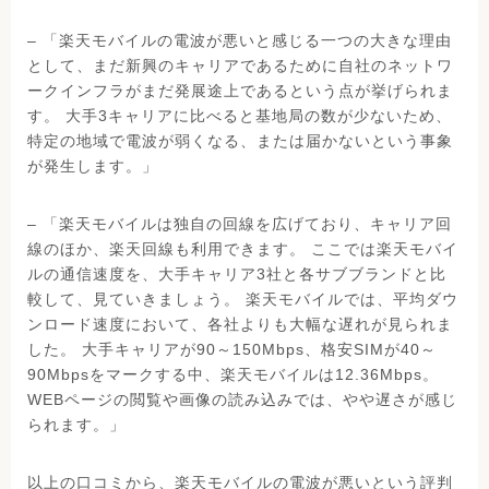
– 「楽天モバイルの電波が悪いと感じる一つの大きな理由
として、まだ新興のキャリアであるために自社のネットワ
ークインフラがまだ発展途上であるという点が挙げられま
す。 大手3キャリアに比べると基地局の数が少ないため、
特定の地域で電波が弱くなる、または届かないという事象
が発生します。」
– 「楽天モバイルは独自の回線を広げており、キャリア回
線のほか、楽天回線も利用できます。 ここでは楽天モバイ
ルの通信速度を、大手キャリア3社と各サブブランドと比
較して、見ていきましょう。 楽天モバイルでは、平均ダウ
ンロード速度において、各社よりも大幅な遅れが見られま
した。 大手キャリアが90～150Mbps、格安SIMが40～
90Mbpsをマークする中、楽天モバイルは12.36Mbps。
WEBページの閲覧や画像の読み込みでは、やや遅さが感じ
られます。」
以上の口コミから、楽天モバイルの電波が悪いという評判