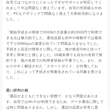
自宅ではつながりにくかったですがサポートが対応してく
れまして今は問題なく使えています。自宅の光回線もやめ
て、PCもテザリングで問題なく使えて大変経済的になりま
した。」
「開始手続きが簡単で20GBの大容量が約2000円で利用で
きる点は魅力的でした。通信品質も街中や移動中では最高
で下り60Mbpsの速度が出ていて問題ありませんでした。
手続きと設定の簡単さに関しては、他の格安SIMと比べて
非常に簡単だと感じました。18歳未満でも自分の名前で契
約でき、親の名前での利用者登録が不要でした。また、分
かりやすく解説された「スタートガイド」が付属してお
り、これによって手続きが簡素化されている印象を受けま
した。」
悪い評判の例
「通話がまともにできない状態で、かなり問題がありま
す。自宅ではWi-Fiが利用できるため、データ通信に関して
は特に問題ありません。しかし、通話の品質が非常に悪