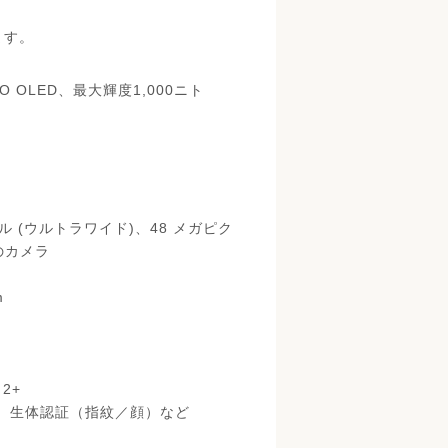
ます。
PO OLED、最大輝度1,000ニト
ル (ウルトラワイド)、48 メガピク
のカメラ
m
2+
ゾ、生体認証（指紋／顔）など