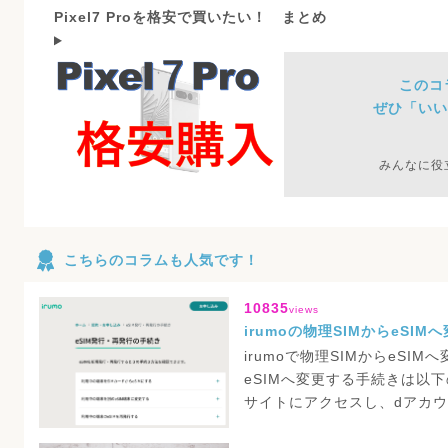
Pixel7 Proを格安で買いたい！ まとめ
このコ
ぜひ「いい
みんなに役
こちらのコラムも人気です！
10835
views
irumoの物理SIMからeSIM
irumoで物理SIMからeSIM
eSIMへ変更する手続きは以
サイトにアクセスし、dアカウ