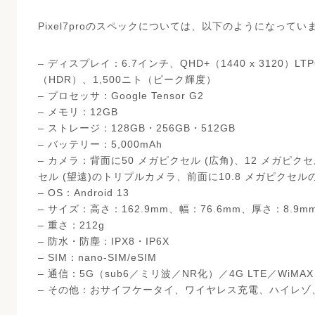
Pixel7proのスペックについては、以下のようになってい
– ディスプレイ：6.7インチ、QHD+（1440 x 3120）LT
（HDR）、1,500ニト（ピーク輝度）
– プロセッサ：Google Tensor G2
– メモリ：12GB
– ストレージ：128GB・256GB・512GB
– バッテリー：5,000mAh
– カメラ：背面に50 メガピクセル (広角)、12 メガピクセ
セル (望遠)のトリプルカメラ、前面に10.8 メガピクセル
– OS：Android 13
– サイズ：高さ：162.9mm、幅：76.6mm、厚さ：8.9m
– 重さ：212g
– 防水・防塵：IPX8・IP6X
– SIM：nano-SIM/eSIM
– 通信：5G（sub6／ミリ波／NR化）／4G LTE／WiMAX 
– その他：おサイフケータイ、ワイヤレス充電、ハイレ