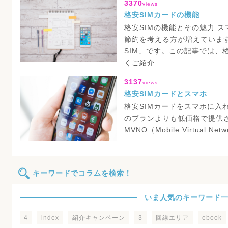
3370
views
格安SIMカードの機能
格安SIMの機能とその魅力 
節約を考える方が増えていま
SIM」です。この記事では、
くご紹介…
3137
views
格安SIMカードとスマホ
格安SIMカードをスマホに入
のプランよりも低価格で提供
MVNO（Mobile Virtual Net
キーワードでコラムを検索！
いま人気のキーワード
4
index
紹介キャンペーン
3
回線エリア
ebook