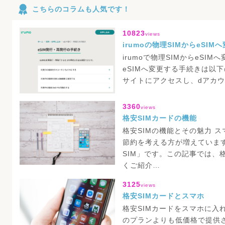
こちらのコラムも人気です！
10823
views
irumoの物理SIMからeSIM
irumoで物理SIMからeSIM
eSIMへ変更する手続きは以
サイトにアクセスし、dアカウ
3360
views
格安SIMカードの機能
格安SIMの機能とその魅力 
節約を考える方が増えていま
SIM」です。この記事では、
くご紹介…
3125
views
格安SIMカードとスマホ
格安SIMカードをスマホに入
のプランよりも低価格で提供