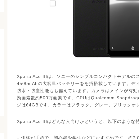
Xperia Ace IIIは、ソニーのシンプルコンパクトモデ
4500mAhの大容量バッテリーをを搭搭載しています。ディ
防水・防塵性能もも備えています。カメラはメインが有効画
効画素数約500万画素です。CPUはQualcomm Snapdra
ジは64GBです。カラーはブラック、グレー、ブリックオ
Xperia Ace IIIはどんな人向けかというと、以下のよ
– 価格が手頃で、初心者や学生などにおすすめです。約7,