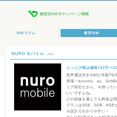
SIMコラム
格安SIM
NURO モバイル
＜PR＞
ぶっとび税込価格792円〜3
音声通話付きSIMが月額7
登場！docomo、au、So
リア対応だから、今持って
いいですよね。
どの回線を選んでも料金は
プランは3GB、5GB、8G
ル設計でわかりやすい！