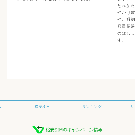
それか
やかけ
や、解
容量超
のはし
す。
ム
格安SIM
ランキング
サ