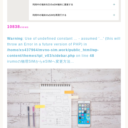
10838
views
Warning
: Use of undefined constant … - assumed '…' (this will
throw an Error in a future version of PHP) in
/home/xs437964/mvno-sim.work/public_html/wp-
content/themes/tpl_v03/sidebar.php
on line
48
irumoの物理SIMからeSIMへ変更方法…