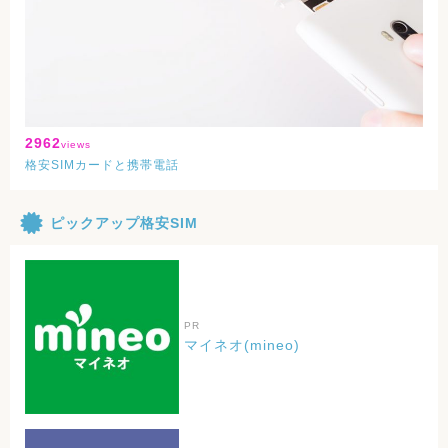
2962
views
格安SIMカードと携帯電話
ピックアップ格安SIM
PR
マイネオ(mineo)